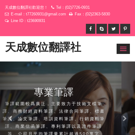
天成數位翻譯社歡迎您！
Tel：(02)7726-0931
E-mail：
t77260931@gmail.com
Fax：(02)2363-5830
Line ID：t23690931
天成數位翻譯社
Toggl
navig
專業口譯
擁有一批經驗豐富的資深口譯人才，可以提供
商務陪同口譯、技術交流口譯、商務會議口
Previous
Ne
譯、商務談判口譯、大中小型論壇口譯、新聞
發布會口譯、展覽會現場口譯、大型國際會議
口譯，交替傳譯以及同聲傳譯等口譯服務。